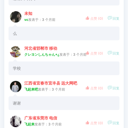
未知


点赞 (
0
)
回复
vc
发表于：3 个月前
么
河北省邯郸市 移动


点赞 (
0
)
回复
クレヨンしんちゃん+¿
发表于：3 个月前
学校
江西省宜春市宜丰县 远大网吧


点赞 (
0
)
回复
飞起来吧
发表于：3 个月前
谢谢
广东省东莞市 电信


点赞 (
0
)
回复
飞起来
发表于：3 个月前