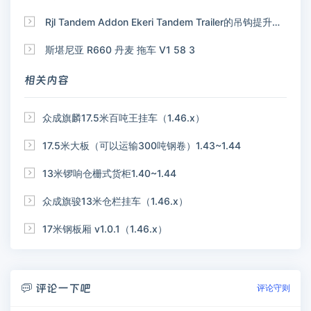

Rjl Tandem Addon Ekeri Tandem Trailer的吊钩提升附加装置

斯堪尼亚 R660 丹麦 拖车 V1 58 3
相关内容

众成旗麟17.5米百吨王挂车（1.46.x）

17.5米大板（可以运输300吨钢卷）1.43~1.44

13米锣响仓栅式货柜1.40~1.44

众成旗骏13米仓栏挂车（1.46.x）

17米钢板厢 v1.0.1（1.46.x）
评论一下吧

评论守则