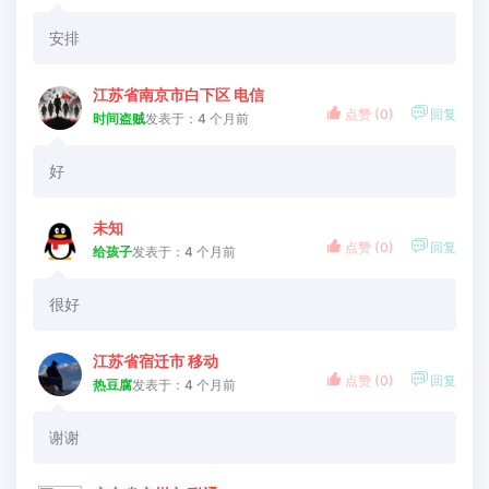
安排
江苏省南京市白下区 电信


点赞 (
0
)
回复
时间盗贼
发表于：4 个月前
好
未知


点赞 (
0
)
回复
给孩子
发表于：4 个月前
很好
江苏省宿迁市 移动


点赞 (
0
)
回复
热豆腐
发表于：4 个月前
谢谢