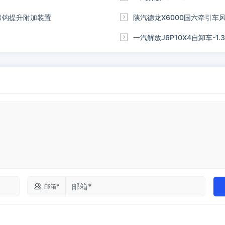
iler的吊钩提升附加装置

陕汽德龙X6000国六牵引车

一汽解放J6P10X4自卸车-1.3

邮箱*