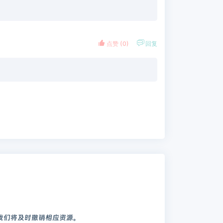


点赞 (
0
)
回复
我们将及时撤销相应资源。