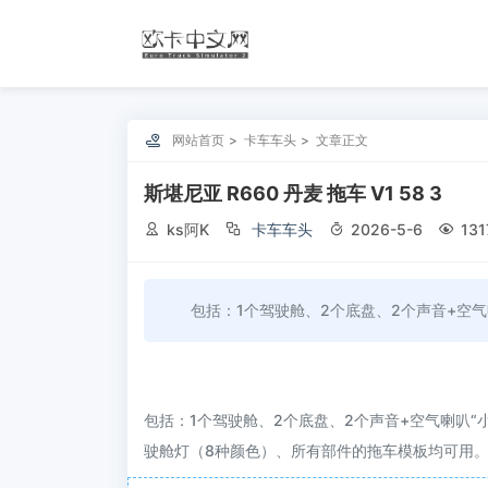

网站首页
卡车车头
文章正文
斯堪尼亚 R660 丹麦 拖车 V1 58 3

ks阿K

卡车车头

2026-5-6

131
包括：1个驾驶舱、2个底盘、2个声音+空气
包括：1个驾驶舱、2个底盘、2个声音+空气喇叭“
驶舱灯（8种颜色）、所有部件的拖车模板均可用