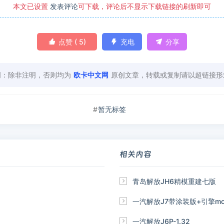
本文已设置
发表评论
可下载，评论后不显示下载链接的刷新即可

点赞 (
5
)

充电

分享
明：除非注明，否则均为
欧卡中文网
原创文章，转载或复制请以超链接形
暂无标签
相关内容

青岛解放JH6精模重建七版

一汽解放J7带涂装版+引擎mod（1

一汽解放J6P-1.32