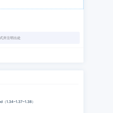
式并注明出处
.34~1.37~1.38）