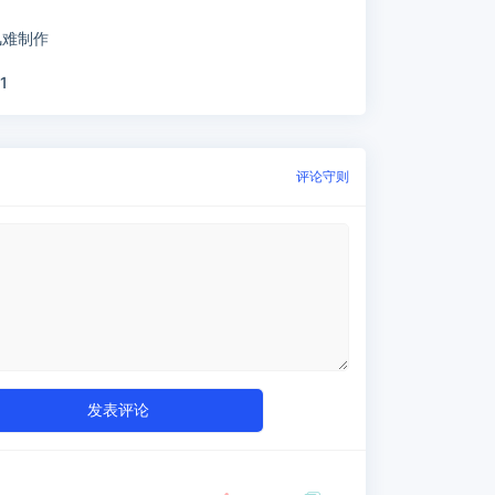
风难制作
1
评论守则
发表评论