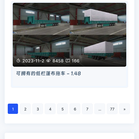

2023-11-2

8458

166
可拥有的低栏篷布拖车 - 1.48
1
2
3
4
5
6
7
...
77
»