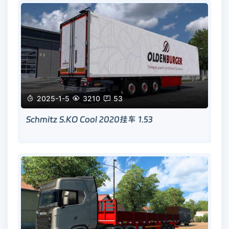

2025-1-5

3210

53
Schmitz S.KO Cool 2020挂车 1.53