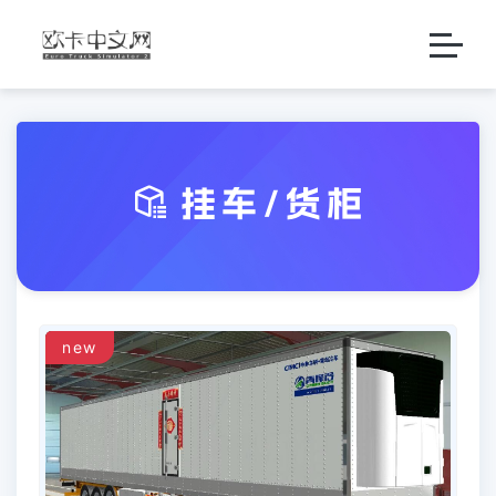

挂车/货柜
new