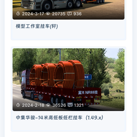

2024-3-17

20735

936
模型工作室挂车(轩)

2024-2-18

36526

1321
中集华骏-14米高低板低栏挂车（1.49.x）