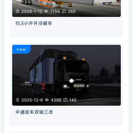

2026-1-12

7156

369
15.5小升升冷藏车
new

2025-12-6

4396

142
中通挂车双轴三改