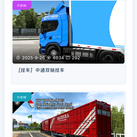
new

2025-9-26

6934

292
［挂车］中通双轴挂车
new