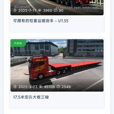

2025-7-17

3960

90
可拥有的牲畜运输拖车 - V1.55
new

2025-3-23

45106

2549
17.5米宏犇大板三轴