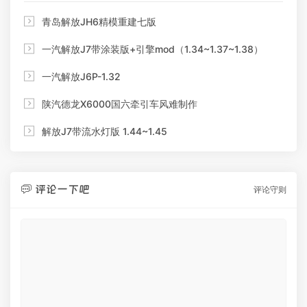

青岛解放JH6精模重建七版

一汽解放J7带涂装版+引擎mod（1.34~1.37~1.38）

一汽解放J6P-1.32

陕汽德龙X6000国六牵引车风难制作

解放J7带流水灯版 1.44~1.45
评论一下吧

评论守则