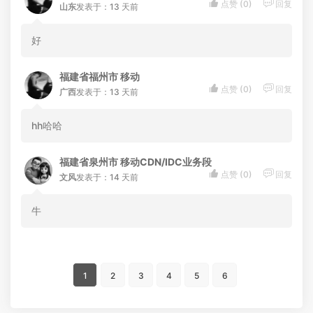


点赞 (
0
)
回复
山东
发表于：13 天前
好
福建省福州市 移动


点赞 (
0
)
回复
广西
发表于：13 天前
hh哈哈
福建省泉州市 移动CDN/IDC业务段


点赞 (
0
)
回复
文风
发表于：14 天前
牛
1
2
3
4
5
6