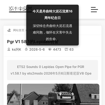
今天是舟曲特大泥石流第16
周年纪念日
深切悼念舟曲特大泥石流遇

网站首页
卡车车头
文章正文
难同胞，缅怀在灾害中失去
的生命。
Pgr V1 58 1的Lepidas明管

ks阿K

2026-5-6

4473

63
ETS2 Sounds 0 Lepidas Open Pipe for PGR
v1.58.1 by ets2mods·2026年5月6日斯堪尼亚V8 Ope