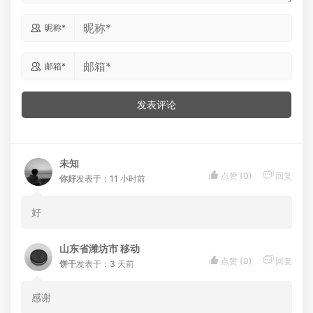

昵称*

邮箱*
发表评论
未知


点赞 (
0
)
回复
你好
发表于：11 小时前
好
山东省潍坊市 移动


点赞 (
0
)
回复
饼干
发表于：3 天前
感谢