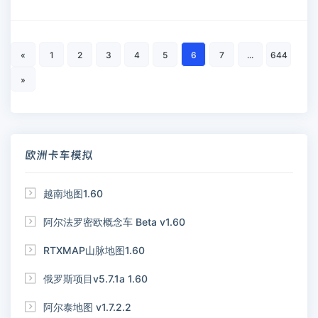
«
1
2
3
4
5
6
7
...
644
»
欧洲卡车模拟

越南地图1.60

阿尔法罗密欧概念车 Beta v1.60

RTXMAP山脉地图1.60

俄罗斯项目v5.7.1a 1.60

阿尔泰地图 v1.7.2.2