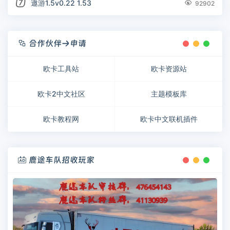
遨游1.5v0.22 1.53

92902
合作伙伴→申请

欧卡工具站
欧卡资源站
欧卡2中文社区
主题模板库
欧卡教程网
欧卡中文联机插件
鹿途车队招收玩家
