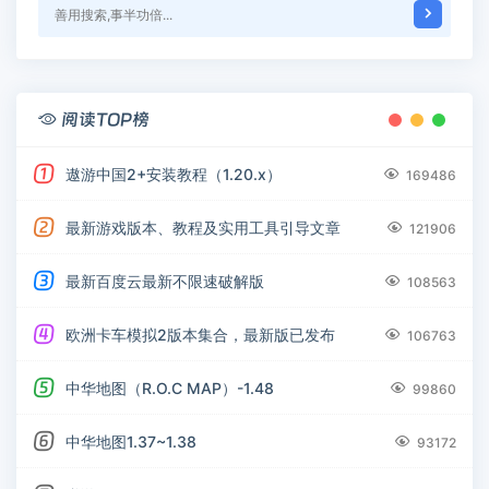
阅读TOP榜

遨游中国2+安装教程（1.20.x）

169486
最新游戏版本、教程及实用工具引导文章

121906
最新百度云最新不限速破解版

108563
欧洲卡车模拟2版本集合，最新版已发布

106763
中华地图（R.O.C MAP）-1.48

99860
中华地图1.37~1.38

93172