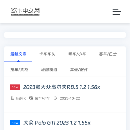
1
2
3
4
5
最新文章
卡车车头
轿车/小车
客车/巴士
挂车/货柜
地图模组
其他/配件
2023款大众高尔夫R8.5 1.2 1.56x
new



ks阿K
轿车/小车
2025-10-22
大众 Polo GTI 2023 1.2 1.56x
new