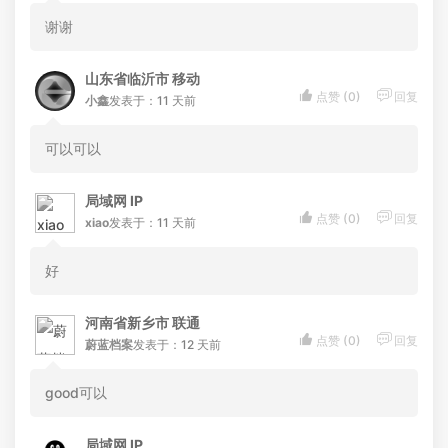
谢谢
山东省临沂市 移动


点赞 (
0
)
回复
小鑫
发表于：11 天前
可以可以
局域网 IP


点赞 (
0
)
回复
xiao
发表于：11 天前
好
河南省新乡市 联通


点赞 (
0
)
回复
蔚蓝档案
发表于：12 天前
good可以
局域网 IP