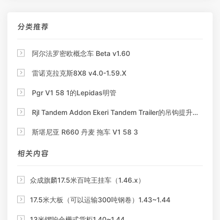
分类推荐

阿尔法罗密欧概念车 Beta v1.60

雷诺克拉克斯8X8 v4.0-1.59.X

Pgr V1 58 1的Lepidas明管

Rjl Tandem Addon Ekeri Tandem Trailer的吊钩提升附加装置

斯堪尼亚 R660 丹麦 拖车 V1 58 3
相关内容

众成旗麟17.5米百吨王挂车（1.46.x）

17.5米大板（可以运输300吨钢卷）1.43~1.44

13米锣响仓栅式货柜1.40~1.44