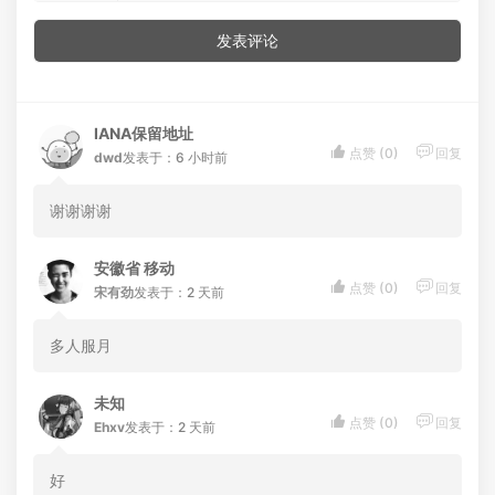
发表评论
IANA保留地址


点赞 (
0
)
回复
dwd
发表于：6 小时前
谢谢谢谢
安徽省 移动


点赞 (
0
)
回复
宋有劲
发表于：2 天前
多人服月
未知


点赞 (
0
)
回复
Ehxv
发表于：2 天前
好