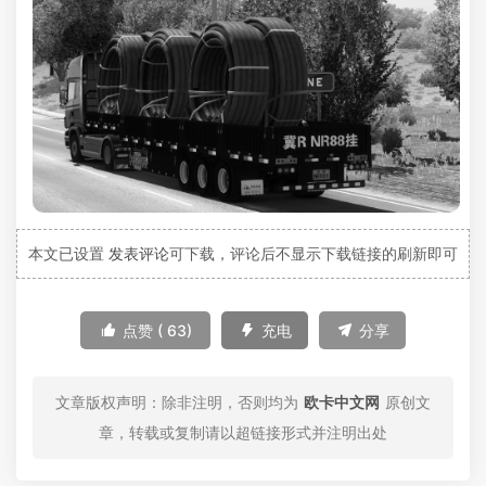
本文已设置
发表评论
可下载，评论后不显示下载链接的刷新即可

点赞 (
63
)

充电

分享
文章版权声明：除非注明，否则均为
欧卡中文网
原创文
章，转载或复制请以超链接形式并注明出处