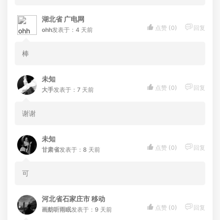
湖北省 广电网


点赞 (
0
)
回复
ohh
发表于：4 天前
棒
未知


点赞 (
0
)
回复
大手
发表于：7 天前
谢谢
未知


点赞 (
0
)
回复
甘肃省
发表于：8 天前
可
河北省石家庄市 移动


点赞 (
0
)
回复
画舫听雨眠
发表于：9 天前