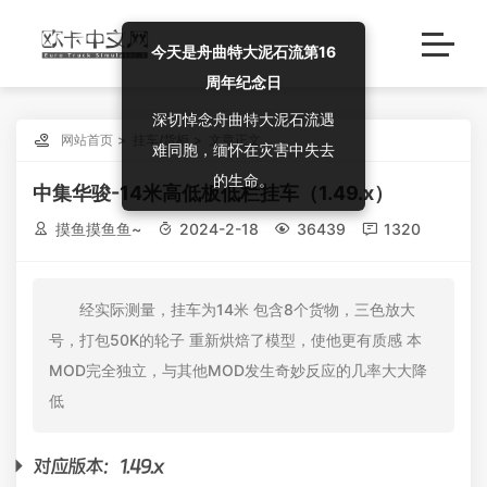
今天是舟曲特大泥石流第16
周年纪念日
深切悼念舟曲特大泥石流遇

网站首页
挂车/货柜
文章正文
难同胞，缅怀在灾害中失去
的生命。
中集华骏-14米高低板低栏挂车（1.49.x）

摸鱼摸鱼鱼~

2024-2-18

36439

1320
经实际测量，挂车为14米 包含8个货物，三色放大
号，打包50K的轮子 重新烘焙了模型，使他更有质感 本
MOD完全独立，与其他MOD发生奇妙反应的几率大大降
低
对应版本：1.49.x