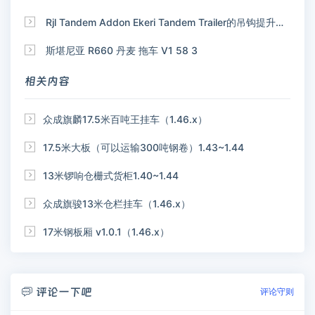

Rjl Tandem Addon Ekeri Tandem Trailer的吊钩提升附加装置

斯堪尼亚 R660 丹麦 拖车 V1 58 3
相关内容

众成旗麟17.5米百吨王挂车（1.46.x）

17.5米大板（可以运输300吨钢卷）1.43~1.44

13米锣响仓栅式货柜1.40~1.44

众成旗骏13米仓栏挂车（1.46.x）

17米钢板厢 v1.0.1（1.46.x）
评论一下吧

评论守则