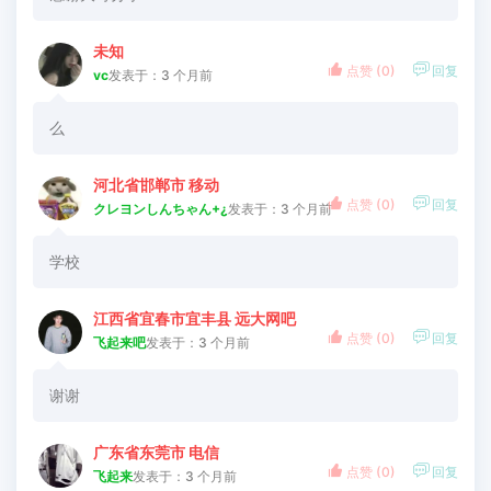
未知


点赞 (
0
)
回复
vc
发表于：3 个月前
么
河北省邯郸市 移动


点赞 (
0
)
回复
クレヨンしんちゃん+¿
发表于：3 个月前
学校
江西省宜春市宜丰县 远大网吧


点赞 (
0
)
回复
飞起来吧
发表于：3 个月前
谢谢
广东省东莞市 电信


点赞 (
0
)
回复
飞起来
发表于：3 个月前