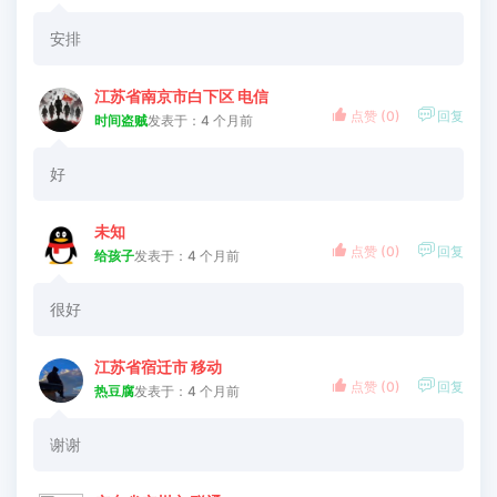
安排
江苏省南京市白下区 电信


点赞 (
0
)
回复
时间盗贼
发表于：4 个月前
好
未知


点赞 (
0
)
回复
给孩子
发表于：4 个月前
很好
江苏省宿迁市 移动


点赞 (
0
)
回复
热豆腐
发表于：4 个月前
谢谢