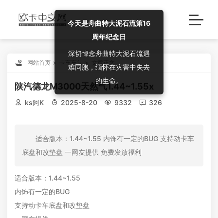
今天是舟曲特大泥石流第16
周年纪念日
深切悼念舟曲特大泥石流遇

网站首页
卡车车头
文章正文
难同胞，缅怀在灾害中失去
的生命。
陕汽德龙M3000天然气1.44~1.55x

ks阿K

2025-8-20

9332

326
适合版本：1.44~1.55 内饰有一定的BUG 支持动卡车
底盘和改垫盘 一网友提供 免费发放福利
适合版本：1.44~1.55
内饰有一定的BUG
支持动卡车底盘和改垫盘