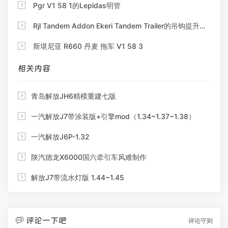

Pgr V1 58 1的Lepidas明管

Rjl Tandem Addon Ekeri Tandem Trailer的吊钩提升附加装置

斯堪尼亚 R660 丹麦 拖车 V1 58 3
相关内容

青岛解放JH6精模重建七版

一汽解放J7带涂装版+引擎mod（1.34~1.37~1.38）

一汽解放J6P-1.32

陕汽德龙X6000国六牵引车风难制作

解放J7带流水灯版 1.44~1.45
评论一下吧

评论守则