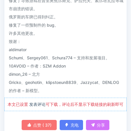
修复了导致游戏在普里奥焦尔斯克、萨拉托夫、索尔塔瓦拉等城
市崩溃的错误。
俄罗斯的车牌已得到纠正。
修复了一些预制件的 bug。
许多其他更改。
致谢：
aldimator
Schumi、Sergey061、Schura774 – 支持和发展项目。
10AVOID – 作者：SZM Addon
dimon_26 – 北方
Gricko、geohotin、klipstoeun8839、Jazzycat、DENLOG
的作者 – 新模型。
本文已设置
发表评论
可下载，评论后不显示下载链接的刷新即可

点赞 (
37
)

充电

分享