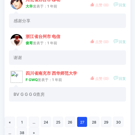


点赞 (
0
)
回复
大辛
发表于：1 年前
感谢分享
浙江省台州市 电信


点赞 (
0
)
回复
俊哥
发表于：1 年前
谢谢
四川省南充市 西华师范大学


点赞 (
0
)
回复
F GWQ
发表于：1 年前
BV G G G G查房
«
1
...
24
25
26
27
28
29
30
...
38
»