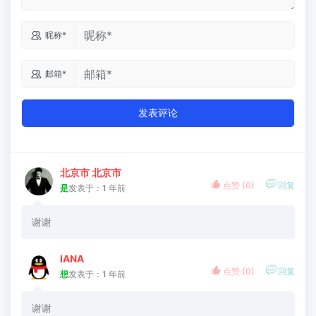

昵称*

邮箱*
发表评论
北京市 北京市


点赞 (
0
)
回复
是
发表于：1 年前
谢谢
IANA


点赞 (
0
)
回复
想
发表于：1 年前
谢谢