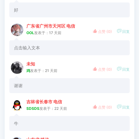
好
广东省广州市天河区 电信


点赞 (
0
)
回复
OOL
发表于：17 天前
点击输入文本
未知


点赞 (
0
)
回复
鸡
发表于：21 天前
谢谢
吉林省长春市 电信


点赞 (
0
)
回复
SDSDS
发表于：22 天前
牛