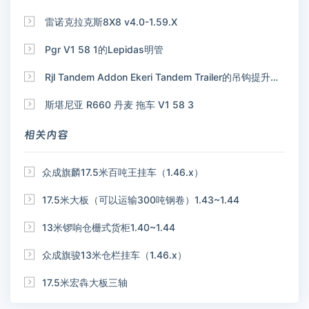

雷诺克拉克斯8X8 v4.0-1.59.X

Pgr V1 58 1的Lepidas明管

Rjl Tandem Addon Ekeri Tandem Trailer的吊钩提升附加装置

斯堪尼亚 R660 丹麦 拖车 V1 58 3
相关内容

众成旗麟17.5米百吨王挂车（1.46.x）

17.5米大板（可以运输300吨钢卷）1.43~1.44

13米锣响仓栅式货柜1.40~1.44

众成旗骏13米仓栏挂车（1.46.x）

17.5米宏犇大板三轴