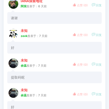
IANA保留地址


点赞 (
0
)
回复
阿坝
发表于：6 天前
谢谢
未知


点赞 (
0
)
回复
zevk
发表于：7 天前
好
未知


点赞 (
0
)
回复
余温
发表于：7 天前
提取码呢
未知


点赞 (
0
)
回复
余温
发表于：7 天前
好