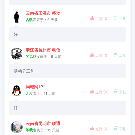
云南省玉溪市 移动


点赞 (
0
)
回复
古犹
发表于：8 天前
好
浙江省杭州市 电信


点赞 (
0
)
回复
的风格
发表于：9 天前
活动分工和
局域网 IP


点赞 (
0
)
回复
无
发表于：11 天前
好
云南省昆明市 联通


点赞 (
0
)
回复
等我
发表于：12 天前