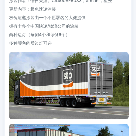
涂装作者：借日天涯。CR400BF5033，armani，星云
更新内容：极兔速递涂装
极兔速递涂装由一个不愿署名的大佬提供
拥有十多个中国快递/物流公司的涂装
两种边灯（每侧4个和每侧6个）
多种颜色的后边灯可选