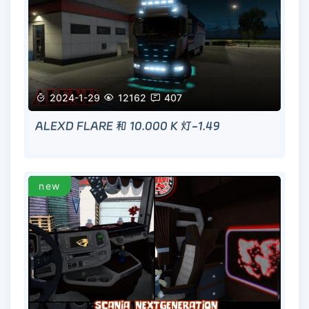

2024-1-29

12162

407
ALEXD FLARE 和 10.000 K 灯-1.49
new