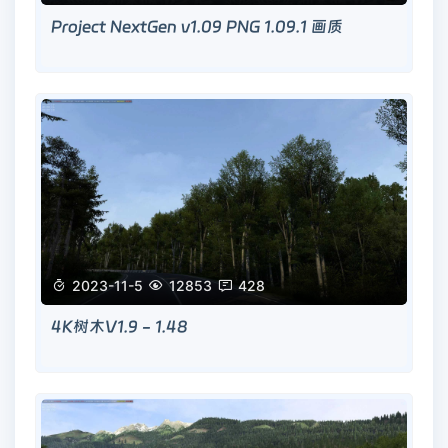
Project NextGen v1.09 PNG 1.09.1 画质

2023-11-5

12853

428
4K树木V1.9 - 1.48