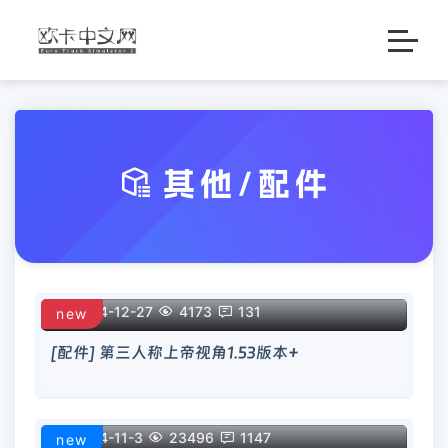

其他/配件

2024-12-27

4173

131
new
[配件] 第三人称上帝视角1.53版本+

2024-11-3

23496

1147
new