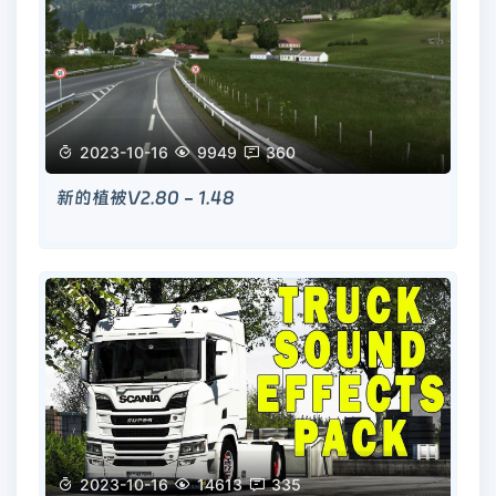

2023-10-16

9949

360
新的植被V2.80 - 1.48

2023-10-16

14613

335