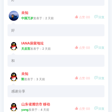
未知


点赞 (
0
)
回复
中国万岁
发表于：2 天前
好
IANA保留地址


点赞 (
0
)
回复
天后宫
发表于：2 天前
和
未知


点赞 (
0
)
回复
郭
发表于：3 天前
感谢分享
山东省潍坊市 移动


点赞 (
0
)
回复
yang
发表于：4 天前