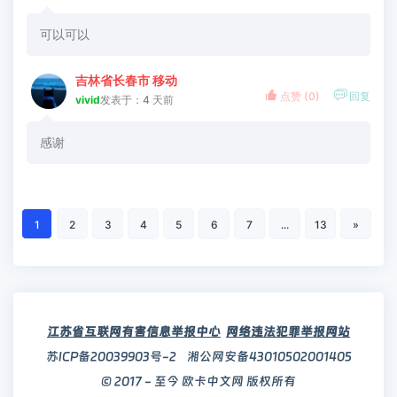
可以可以
吉林省长春市 移动


点赞 (
0
)
回复
vivid
发表于：4 天前
感谢
1
2
3
4
5
6
7
...
13
»
江苏省互联网有害信息举报中心
网络违法犯罪举报网站
苏ICP备20039903号-2
湘公网安备43010502001405
© 2017 - 至今 欧卡中文网 版权所有