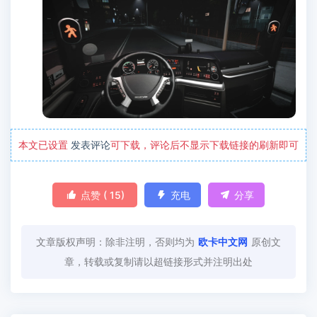
本文已设置
发表评论
可下载，评论后不显示下载链接的刷新即可

点赞 (
15
)

充电

分享
文章版权声明：除非注明，否则均为
欧卡中文网
原创文
章，转载或复制请以超链接形式并注明出处