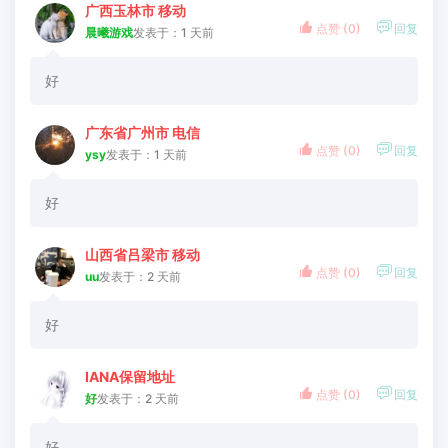
广西玉林市 移动


点赞 (
0
)
回复
晨曦游戏
发表于：1 天前
好
广东省广州市 电信


点赞 (
0
)
回复
ysy
发表于：1 天前
好
山西省吕梁市 移动


点赞 (
0
)
回复
uu
发表于：2 天前
好
IANA保留地址


点赞 (
0
)
回复
好
发表于：2 天前
好