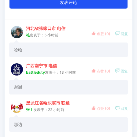
发表评论
河北省张家口市 电信


点赞 (
0
)
回复
礼
发表于：5 小时前
哈哈
广西南宁市 电信


点赞 (
0
)
回复
battleduty
发表于：13 小时前
谢谢
黑龙江省哈尔滨市 联通


点赞 (
0
)
回复
张！
发表于：22 小时前
那边