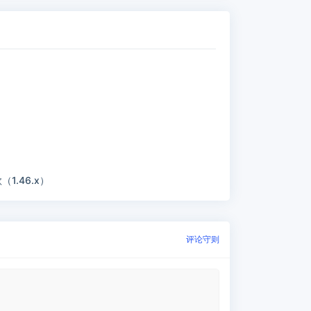
（1.46.x）
评论守则