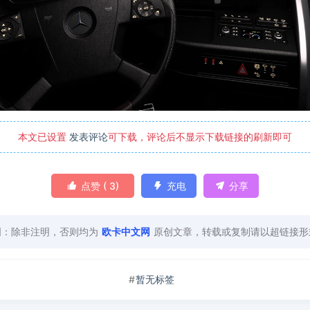
本文已设置
发表评论
可下载，评论后不显示下载链接的刷新即可

点赞 (
3
)

充电

分享
明：除非注明，否则均为
欧卡中文网
原创文章，转载或复制请以超链接形
暂无标签