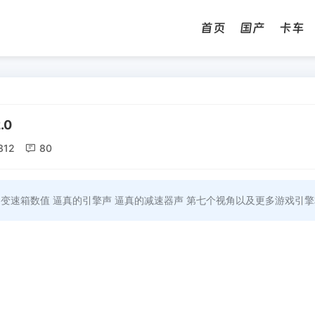
首页
国产
卡车
.0
312

80
和变速箱数值 逼真的引擎声 逼真的减速器声 第七个视角以及更多游戏引