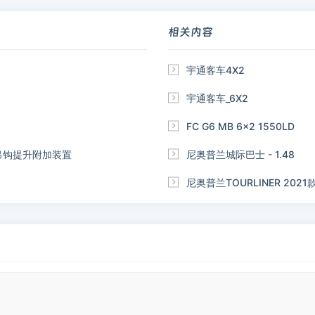
相关内容

宇通客车4X2

宇通客车_6X2

FC G6 MB 6x2 1550LD
iler的吊钩提升附加装置

尼奥普兰城际巴士 - 1.48

尼奥普兰TOURLINER 2021款