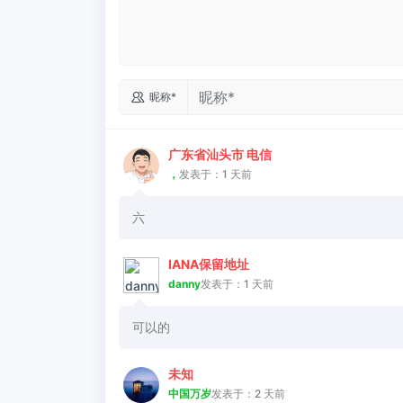

昵称*
广东省汕头市 电信
，
发表于：1 天前
六
IANA保留地址
danny
发表于：1 天前
可以的
未知
中国万岁
发表于：2 天前