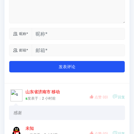

昵称*

邮箱*
发表评论
山东省济南市 移动


点赞 (
0
)
回复
s
发表于：2 小时前
感谢
未知


点赞 (
0
)
回复