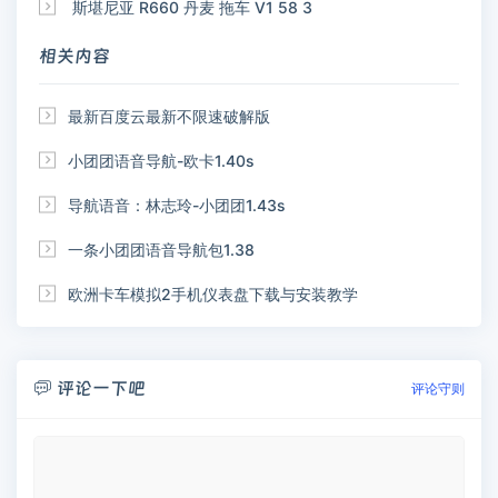

斯堪尼亚 R660 丹麦 拖车 V1 58 3
相关内容

最新百度云最新不限速破解版

小团团语音导航-欧卡1.40s

导航语音：林志玲-小团团1.43s

一条小团团语音导航包1.38

欧洲卡车模拟2手机仪表盘下载与安装教学
评论一下吧

评论守则