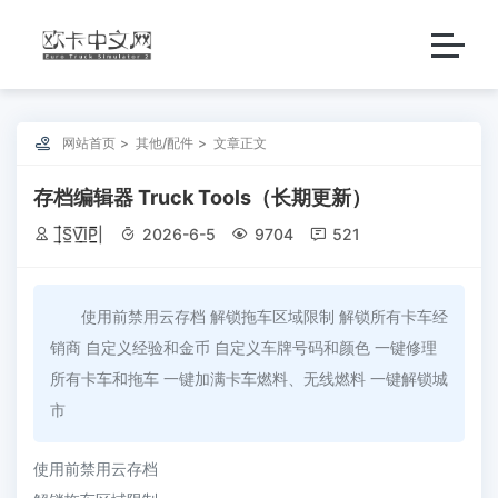

网站首页
其他/配件
文章正文
存档编辑器 Truck Tools（长期更新）

|̲̅S̲̅V̲̅I̲̅P̲̲̅̅|

2026-6-5

9704

521
使用前禁用云存档 解锁拖车区域限制 解锁所有卡车经
销商 自定义经验和金币 自定义车牌号码和颜色 一键修理
所有卡车和拖车 一键加满卡车燃料、无线燃料 一键解锁城
市
使用前禁用云存档