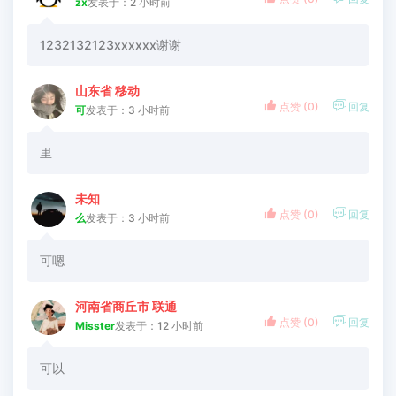
zx
发表于：2 小时前
1232132123xxxxxx谢谢
山东省 移动


点赞 (
0
)
回复
可
发表于：3 小时前
里
未知


点赞 (
0
)
回复
么
发表于：3 小时前
可嗯
河南省商丘市 联通


点赞 (
0
)
回复
Misster
发表于：12 小时前
可以