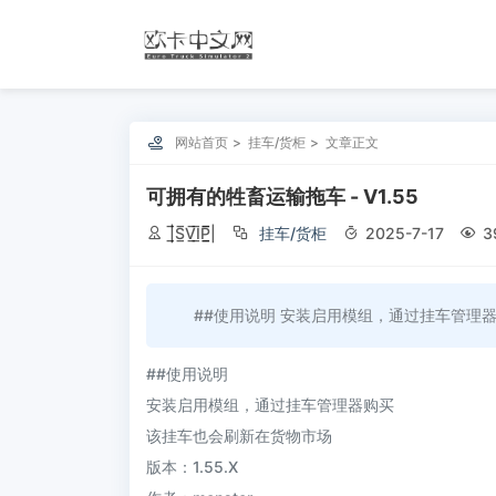

网站首页
挂车/货柜
文章正文
可拥有的牲畜运输拖车 - V1.55

|̲̅S̲̅V̲̅I̲̅P̲̲̅̅|

挂车/货柜

2025-7-17

3
##使用说明 安装启用模组，通过挂车管理器购
##使用说明
安装启用模组，通过挂车管理器购买
该挂车也会刷新在货物市场
版本：1.55.X