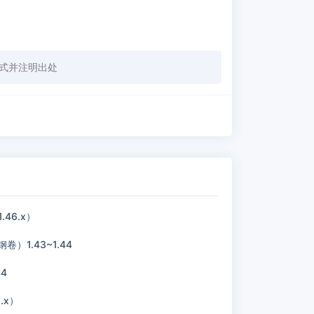
式并注明出处
46.x）
卷）1.43~1.44
4
.x）