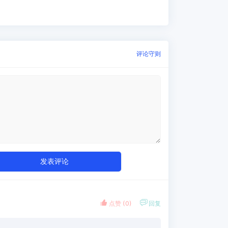
评论守则
发表评论


点赞 (
0
)
回复