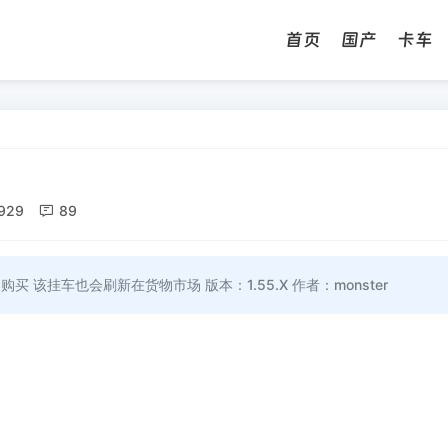
首页
国产
卡车
929

89
买 该挂车也会刷新在货物市场 版本：1.55.X 作者：monster