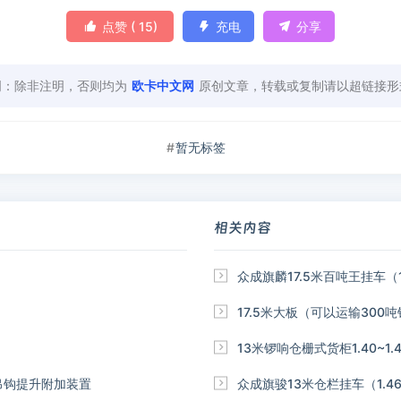

点赞 (
15
)

充电

分享
明：除非注明，否则均为
欧卡中文网
原创文章，转载或复制请以超链接形
暂无标签
相关内容

众成旗麟17.5米百吨王挂车（1.

17.5米大板（可以运输300吨钢

13米锣响仓栅式货柜1.40~1.4
iler的吊钩提升附加装置

众成旗骏13米仓栏挂车（1.46