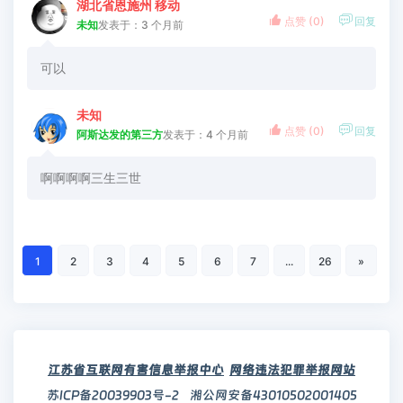
湖北省恩施州 移动


点赞 (
0
)
回复
未知
发表于：3 个月前
可以
未知


点赞 (
0
)
回复
阿斯达发的第三方
发表于：4 个月前
啊啊啊啊三生三世
1
2
3
4
5
6
7
...
26
»
江苏省互联网有害信息举报中心
网络违法犯罪举报网站
苏ICP备20039903号-2
湘公网安备43010502001405