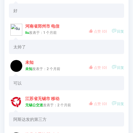
好
河南省郑州市 电信


点赞 (
0
)
回复
liu
发表于：1 个月前
太帅了
未知


点赞 (
0
)
回复
未知
发表于：2 个月前
可以
江苏省无锡市 移动


点赞 (
0
)
回复
无锡公交迷
发表于：2 个月前
阿斯达发的第三方