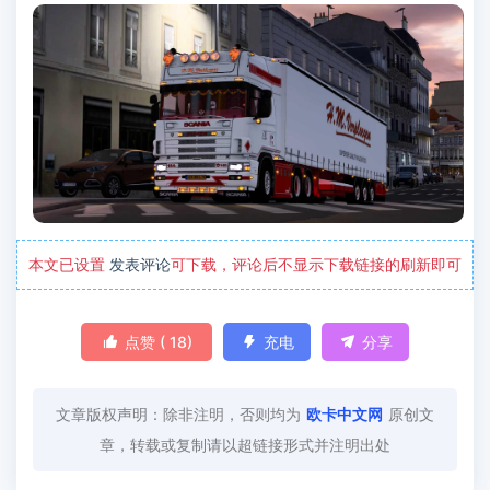
本文已设置
发表评论
可下载，评论后不显示下载链接的刷新即可

点赞 (
18
)

充电

分享
文章版权声明：除非注明，否则均为
欧卡中文网
原创文
章，转载或复制请以超链接形式并注明出处