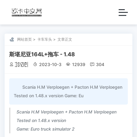

网站首页
卡车车头
文章正文
斯堪尼亚164L+拖车 - 1.48

|̲̅S̲̅V̲̅I̲̅P̲̲̅̅|

2023-10-3

12939

304
Scania H.M Verploegen + Pacton H.M Verploegen
Tested on 1.48.x version Game: Eu
Scania H.M Verploegen + Pacton H.M Verploegen
Tested on 1.48.x version
Game: Euro truck simulator 2