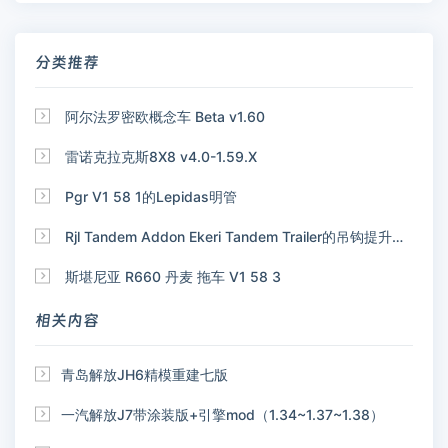
分类推荐

阿尔法罗密欧概念车 Beta v1.60

雷诺克拉克斯8X8 v4.0-1.59.X

Pgr V1 58 1的Lepidas明管

Rjl Tandem Addon Ekeri Tandem Trailer的吊钩提升附加装置

斯堪尼亚 R660 丹麦 拖车 V1 58 3
相关内容

青岛解放JH6精模重建七版

一汽解放J7带涂装版+引擎mod（1.34~1.37~1.38）