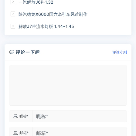

一汽解放J6P-1.32

陕汽德龙X6000国六牵引车风难制作

解放J7带流水灯版 1.44~1.45
评论一下吧

评论守则

昵称*

邮箱*