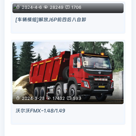

2024-4-6

28249

1706
[车辆模组]解放J6P前四后八自卸

2024-3-23

17432

593
沃尔沃FMX-1.48/1.49