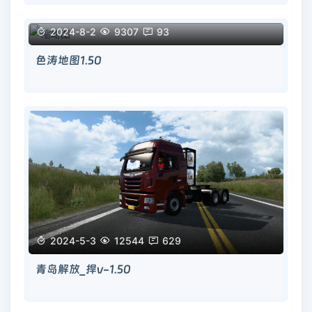

2024-8-2

9307

93
色涛地图1.50

2024-5-3

12544

629
青岛解放_捍v-1.50