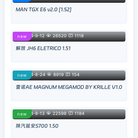
MAN TGX E6 v2.0 [1.52]

2024-9-12

26520

1118
new
解放 JH6 ELETRICO 1.51

2024-8-24

8919

154
new
雷诺AE MAGNUM MEGAMOD BY KRILLE V1.0

2024-8-13

22598

1184
new
陕汽延安S700 1.50