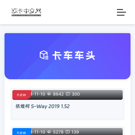

卡车车头

2024-11-10

8642

300
new
依维柯 S-Way 2019 1.52

2024-11-10

5278

139
new